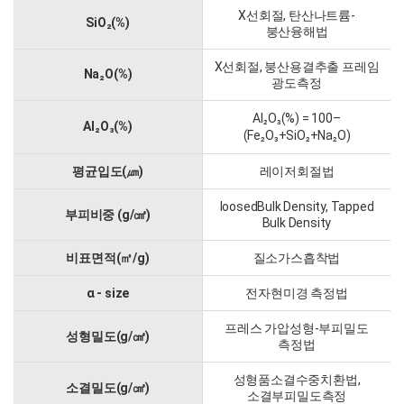
X선회절, 탄산나트륨-
SiO
(%)
₂
붕산융해법
X선회절, 붕산용결추출 프레임
Na
O(%)
₂
광도측정
Al
O
(%) = 100–
₂
₃
Al
O
(%)
₂
₃
(Fe
O
+SiO
+Na
O)
₂
₃
₂
₂
평균입도(㎛)
레이저회절법
loosedBulk Density, Tapped
부피비중 (g/㎤)
Bulk Density
비표면적(㎡/g)
질소가스흡착법
α - size
전자현미경 측정법
프레스 가압성형-부피밀도
성형밀도(g/㎤)
측정법
성형품소결수중치환법,
소결밀도(g/㎤)
소결부피밀도측정