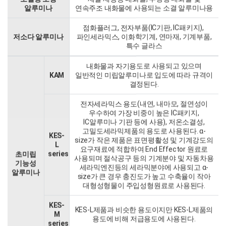
알루미나
연속주조 내화물에 사용되는 소결 알루미나용
점화플러그, 전자부품(IC기판, IC패키지),
저소다 알루미나
파인세라믹스, 이화학기계, 연마재, 기계부품,
특수 글라스
내화물과 자기용도로 사용되고 있으며
KAM
일반적인 미립알루미나로 입도에 따라 규격이
결정된다.
전자세라믹스 용도(내연, 내마모, 절연성이
우수하여 가장 비중이 높은 IC패키지,
IC알루미나 기판 등에 사용), 저온소결성,
고밀도세라믹제품의 용도로 사용된다. α-
KES-
size가 작은 제품은 표면평활성 및 기계강도의
L
요구재료에 적합하여 End Effector 원료로
series
초미립
사용되며 절삭공구 등의 기계분야 및 자동차용
기능성
세라믹엔진등의 세라믹분야에 사용되고 α-
알루미나
size가 큰 경우 충진도가 높고 수축율이 작아
대형성형물이 주입성형원료로 사용된다.
KES-
KES-L제품과 비슷한 용도이지만 KES-L제품의
M
용도에 비해 저급용도에 사용된다.
series