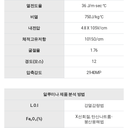
열전도율
36 J/m·sec·℃
비열
750J/kg·℃
내전압
4.8 X 105V/cm
체적고유저항
1015Ω/cm
굴절율
1.76
경도(모스)
12
압축강도
2940MP
알루미나 제품 분석 방법
L.O.I
강열감량법
X선회절, 탄산나트륨-
Fe
O
(%)
₂
₃
붕산융해법