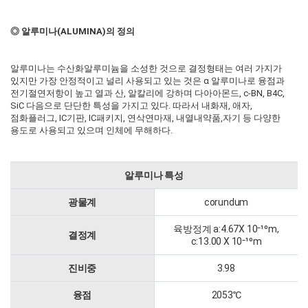
◎ 알루미나(ALUMINA)의 정의
알루미나는 수산화알루미늄을 소성한 것으로 결정형태는 여러 가지가
있지만 가장 안정적이고 널리 사용되고 있는 것은 α 알루미나로 융점과
전기절연저항이 높고 열과 산, 알칼리에 강하며 다아아몬드, c-BN, B4C,
SiC 다음으로 단단한 특성을 가지고 있다. 따라서 내화재, 애자,
점화플러그, IC기판, IC패키지, 연삭연마재, 내열내약품,자기 등 다양한
용도로 사용되고 있으며 인체에 무해하다.
알루미나 특성
광물계
corundum
육방정계 a:4.67X 10
⁻¹⁰
m,
결정계
c:13.00 X 10
⁻¹⁰
m
진비중
3.98
융점
2053℃