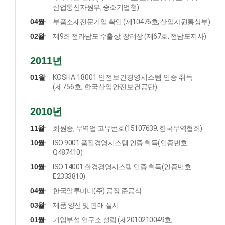
산업통산자원부, 중소기업청)
04월
부품소재전문기업 확인 (제10476호, 산업자원통상부)
02월
제9회 전라남도 수출상, 장려상 (제67호, 전남도지사)
2011년
01월
KOSHA 18001 안전보건경영시스템 인증 취득
(제756호, 한국산업안전보건공단)
2010년
11월
회원증, 무역업 고유번호(15107639, 한국무역협회)
10월
ISO 9001 품질경영시스템 인증 취득(인증번호
Q487410)
10월
ISO 14001 환경경영시스템 인증 취득(인증번호
E2333810)
04월
한국알루미나(주) 공장 준공식
03월
제품 양산 및 판매 실시
01월
기업부설 연구소 설립 (제2010210049호,