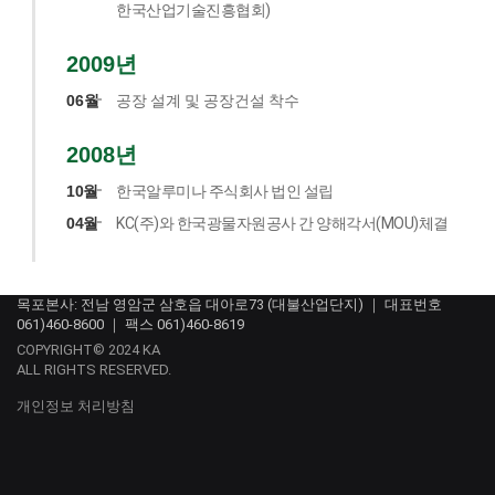
한국산업기술진흥협회)
2009년
06월
공장 설계 및 공장건설 착수
2008년
10월
한국알루미나 주식회사 법인 설립
04월
KC(주)와 한국광물자원공사 간 양해각서(MOU)체결
목포본사: 전남 영암군 삼호읍 대아로73 (대불산업단지) ｜ 대표번호
061)460-8600 ｜ 팩스 061)460-8619
COPYRIGHT© 2024 KA
ALL RIGHTS RESERVED.
개인정보 처리방침