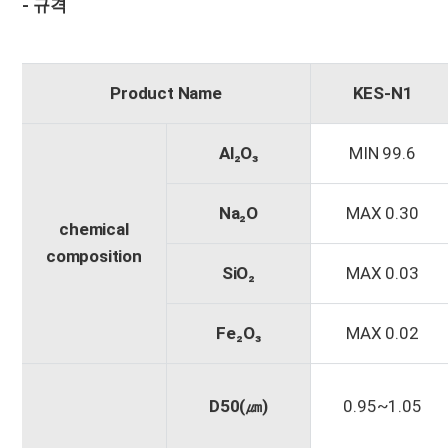
- 규격
Product Name
KES-N1
Al
₂
O
₃
MIN 99.6
Na
₂
O
MAX 0.30
chemical
composition
SiO
₂
MAX 0.03
Fe
₂
O
₃
MAX 0.02
D50(㎛)
0.95~1.05