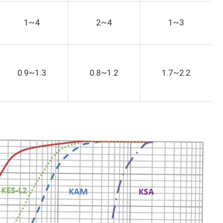
1~4
2~4
1~3
0.9~1.3
0.8~1.2
1.7~2.2