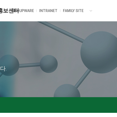
홍보센터
GROUPWARE
INTRANET
FAMILY SITE
다.