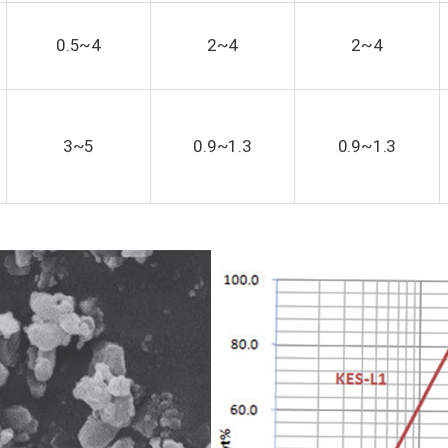
0.5~4
2~4
2~4
3~5
0.9~1.3
0.9~1.3