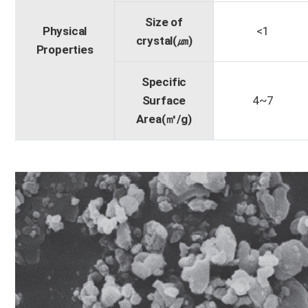
Size of
Physical
<1
crystal(㎛)
Properties
Specific
Surface
4~7
Area(㎡/g)